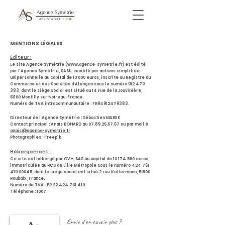
MENTIONS LÉGALES
Éditeur :
Le site Agence Symétrie (
www.agence-symetrie.fr
) est édité
par l’Agence Symétrie, SASU, société par actions simplifiée
unipersonnelle au capital de 10 000 euros, inscrite au Registre du
Commerce et des Sociétés d’Alençon sous le numéro
912 479
383
, dont le siège social est situé au 14 rue de la Jouvinière,
61100 Montilly sur Noireau, France.
Numéro de TVA intracommunautaire : FR94912479383.
Directeur de l’Agence Symétrie : Sébastien MAREK
Contact principal : Anaïs BOHARD au
07.89.25.57.67
ou par mail à
anais@agence-symetrie.fr
Photographies : Freepik
Hébergement :
Ce site est hébergé par OVH, SAS au capital de
10 174 560
euros,
immatriculée au RCS de Lille Métropole sous le numéro
424 761
419 00045
, dont le siège social est situé 2 rue Kellermann, 59100
Roubaix, France.
Numéro de TVA : FR
22 424 761 419
.
Téléphone : 1007.
Envie d'en savoir plus ?